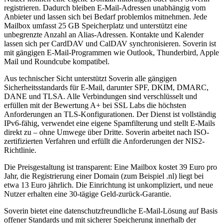
registrieren. Dadurch bleiben E-Mail-Adressen unabhängig vom
Anbieter und lassen sich bei Bedarf problemlos mitnehmen. Jede
Mailbox umfasst 25 GB Speicherplatz und unterstützt eine
unbegrenzte Anzahl an Alias-Adressen. Kontakte und Kalender
lassen sich per CardDAV und CalDAV synchronisieren. Soverin ist
mit gängigen E-Mail-Programmen wie Outlook, Thunderbird, Apple
Mail und Roundcube kompatibel.
Aus technischer Sicht unterstützt Soverin alle gängigen
Sicherheitsstandards für E-Mail, darunter SPF, DKIM, DMARC,
DANE und TLSA. Alle Verbindungen sind verschlüsselt und
erfüllen mit der Bewertung A+ bei SSL Labs die höchsten
Anforderungen an TLS-Konfigurationen. Der Dienst ist vollständig
IPv6-fähig, verwendet eine eigene Spamfilterung und stellt E-Mails
direkt zu – ohne Umwege über Dritte. Soverin arbeitet nach ISO-
zertifizierten Verfahren und erfüllt die Anforderungen der NIS2-
Richtlinie.
Die Preisgestaltung ist transparent: Eine Mailbox kostet 39 Euro pro
Jahr, die Registrierung einer Domain (zum Beispiel .nl) liegt bei
etwa 13 Euro jährlich. Die Einrichtung ist unkompliziert, und neue
Nutzer erhalten eine 30-tägige Geld-zurück-Garantie.
Soverin bietet eine datenschutzfreundliche E-Mail-Lösung auf Basis
offener Standards und mit sicherer Speicherung innerhalb der