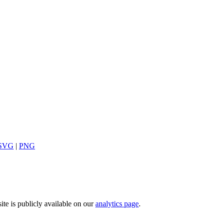
SVG
|
PNG
te is publicly available on our
analytics page
.