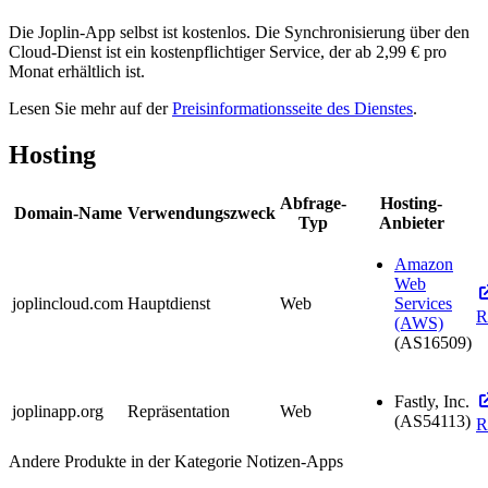
Die Joplin-App selbst ist kostenlos. Die Synchronisierung über den
Cloud-Dienst ist ein kostenpflichtiger Service, der ab 2,99 € pro
Monat erhältlich ist.
Lesen Sie mehr auf der
Preisinformationsseite des Dienstes
.
Hosting
Abfrage-
Hosting-
Domain-Name
Verwendungszweck
Typ
Anbieter
Amazon
Web
joplincloud.com
Hauptdienst
Web
Services
R
(AWS)
(AS16509)
Fastly, Inc.
joplinapp.org
Repräsentation
Web
(AS54113)
R
Andere Produkte in der Kategorie Notizen-Apps