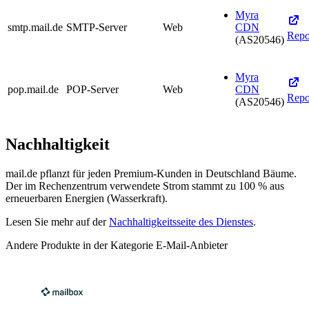
Myra
smtp.mail.de
SMTP-Server
Web
CDN
Repo
(AS20546)
Myra
pop.mail.de
POP-Server
Web
CDN
Repo
(AS20546)
Nachhaltigkeit
mail.de pflanzt für jeden Premium-Kunden in Deutschland Bäume.
Der im Rechenzentrum verwendete Strom stammt zu 100 % aus
erneuerbaren Energien (Wasserkraft).
Lesen Sie mehr auf der
Nachhaltigkeitsseite des Dienstes
.
Andere Produkte in der Kategorie E-Mail-Anbieter