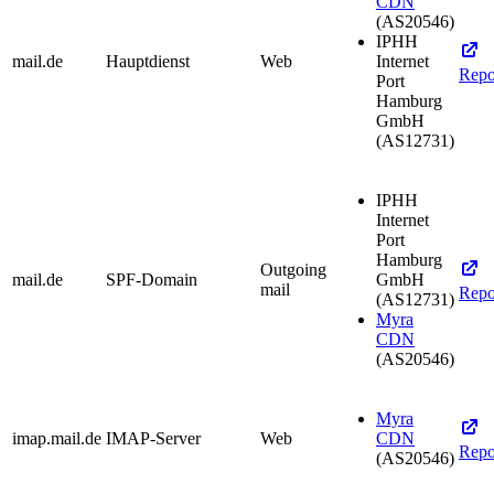
CDN
(AS20546)
IPHH
mail.de
Hauptdienst
Web
Internet
Repo
Port
Hamburg
GmbH
(AS12731)
IPHH
Internet
Port
Hamburg
Outgoing
mail.de
SPF-Domain
GmbH
mail
Repo
(AS12731)
Myra
CDN
(AS20546)
Myra
imap.mail.de
IMAP-Server
Web
CDN
Repo
(AS20546)