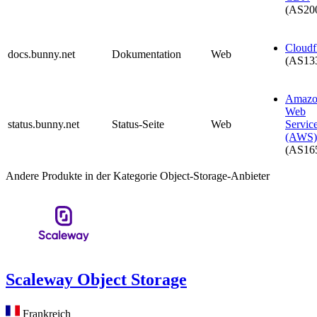
(AS20
Cloudf
docs.bunny.net
Dokumentation
Web
(AS13
Amazo
Web
status.bunny.net
Status-Seite
Web
Servic
(AWS)
(AS16
Andere Produkte in der Kategorie Object-Storage-Anbieter
Scaleway Object Storage
Frankreich