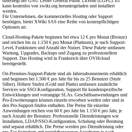
unterliegt der GNU Lesser General Public License (LGPL). Es
kann kostenlos von xwiki.org heruntergeladen und installiert
werden.
Für Unternehmen, die kommerzielles Hosting oder Support
benötigen, bietet XWiki SAS eine Reihe von kostenpflichtigen
Optionen an:
Cloud-Hosting-Pakete beginnen bei etwa 12 € pro Monat (Bronze)
und reichen bis zu 1.150 € pro Monat (Platinum), je nach Support-
Level, Funktionen und Anzahl der Nutzer. Diese Pakete umfassen
Wartung, Upgrades, Backups und Zugang zu professionellem
Support. Das Hosting wird in Frankreich über OVHcloud
bereitgestellt.
On-Premises-Support-Pakete sind als Jahresabonnements erhältlich
und beginnen bei 1.500 € pro Jahr für bis zu 25 Benutzer (Stufe
Silber). Höhere Stufen (Gold und Platin) umfassen zusätzliche
Services wie SSO-Konfiguration, Support für kundenspezifische
Entwicklungen und vorrangige SLAs. Geschäftsanwendungen und
Pro-Erweiterungen können einzeln erworben werden oder sind in
den Pro-Support-Stufen enthalten. Die Preise für einzelne
Anwendungen reichen von 60 € pro Jahr bis 1.150 € pro Jahr, je
nach Anzahl der Benutzer. Professionelle Dienstleistungen wie
Installation, LDAP/SSO-Konfiguration, Schulung oder Beratung
sind separat erhältlich. Die Preise werden pro Dienstleistung oder
pro Tag festgelegt, mit projektbezogenen Angeboten je nach