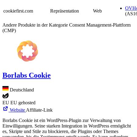
OVHc
cookiefirst.com
Repräsentation
Web
(AS1
Andere Produkte in der Kategorie Consent Management-Plattform
(CMP)
Borlabs Cookie
Deutschland
EU
EU gehosted
Website
Affiliate-Link
Borlabs Cookie ist ein WordPress-Plugin zur Verwaltung von
Einwilligungen. Seine starken Integration in WordPress ermöglicht
es, Skripte und Stile zu blockieren, die Plugins oder Themes
verwenden, bis die Zustimmung erteilt wurde. Es kann außerdem