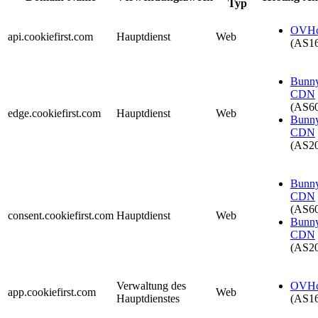
Typ
OVHc
api.cookiefirst.com
Hauptdienst
Web
(AS1
Bunn
CDN
(AS6
edge.cookiefirst.com
Hauptdienst
Web
Bunn
CDN
(AS2
Bunn
CDN
(AS6
consent.cookiefirst.com
Hauptdienst
Web
Bunn
CDN
(AS2
Verwaltung des
OVHc
app.cookiefirst.com
Web
Hauptdienstes
(AS1