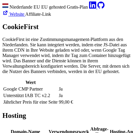
Niederlande
EU
EU gehosted
Gratis-Plan
Website
Affiliate-Link
CookieFirst
CookieFirst ist eine Zustimmungsmanagement-Plattform aus den
Niederlanden. Sie kann integriert werden, indem eine JS-Datei aus
ihrem CDN in Ihre Website geladen wird oder, wenn Google Tag
Manager verwendet wird, indem ihr Tag zum Container hinzugefügt
wird. Das Banner und die Dienste können in ihrem
Verwaltungsbereich konfiguriert werden. Die Server, mit denen sich
die Nutzer des Banners verbinden, werden in der EU gehostet.
Wert
Google CMP Partner
Ja
Unterstützt IAB TC v2.2
Ja
Jährlicher Preis für eine Seite
99,00 €
Hosting
Abfrage-
Domain-Name
Verwendungszweck
Hosting-An