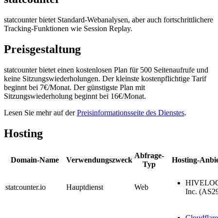
statcounter bietet Standard-Webanalysen, aber auch fortschrittlichere
Tracking-Funktionen wie Session Replay.
Preisgestaltung
statcounter bietet einen kostenlosen Plan für 500 Seitenaufrufe und
keine Sitzungswiederholungen. Der kleinste kostenpflichtige Tarif
beginnt bei 7€/Monat. Der günstigste Plan mit
Sitzungswiederholung beginnt bei 16€/Monat.
Lesen Sie mehr auf der
Preisinformationsseite des Dienstes
.
Hosting
Abfrage-
Domain-Name
Verwendungszweck
Hosting-Anbi
Typ
HIVELOC
statcounter.io
Hauptdienst
Web
Inc. (AS2
Cloudflare