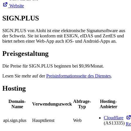
Website
SIGN.PLUS
SIGN.PLUS von Alohi ist eine elektronische Signatursoftware aus
der Schweiz. Sie ist konform mit ESIGN, eIDAS und ZertES und
bietet neben einer Web-App auch iOS- und Android-Apps an.
Preisgestaltung
Die Preise für SIGN.PLUS beginnen bei $9,99/Monat.
Lesen Sie mehr auf der
Preisinformationsseite des Dienstes
.
Hosting
Domain-
Abfrage-
Hosting-
Verwendungszweck
Name
Typ
Anbieter
Cloudflare
api.sign.plus
Hauptdienst
Web
(AS13335)
Re