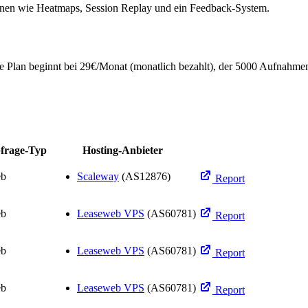
onen wie Heatmaps, Session Replay und ein Feedback-System.
ige Plan beginnt bei 29€/Monat (monatlich bezahlt), der 5000 Aufnahme
frage-Typ
Hosting-Anbieter
b
Scaleway
(AS12876)
Report
b
Leaseweb VPS
(AS60781)
Report
b
Leaseweb VPS
(AS60781)
Report
b
Leaseweb VPS
(AS60781)
Report