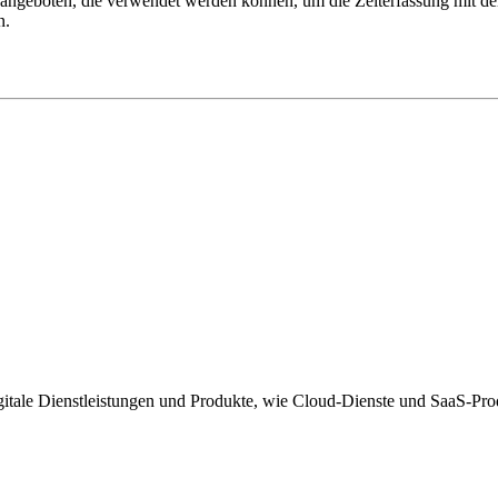
ngeboten, die verwendet werden können, um die Zeiterfassung mit den
n.
igitale Dienstleistungen und Produkte, wie Cloud-Dienste und SaaS-Pro