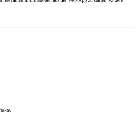
 relevanten Informationen aus der Web-App zu starten. Andere
dukte.